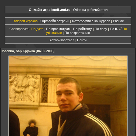
Онлайн игра IcedLand.ru
|
Обои на рабочий стол
Галерея игроков
|
Оффлайн встречи
|
Фотографии с конкурсов
|
Разное
//
Сортировать:
По дате
|
По просмотрам
|
По рейтингу
|
По полу
|
По ID
По
убыванию
|
По возрастанию
Авторизоваться
|
Найти
Москва, бар Кружка [04.02.2006]