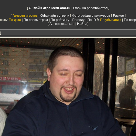
Онлайн игра IcedLand.ru
|
Обои на рабочий стол
Галерея игроков
|
Оффлайн встречи
|
Фотографии с конкурсов
|
Разное
//
вать:
По дате
|
По просмотрам
|
По рейтингу
|
По полу
|
По ID
По убыванию
|
По воз
Авторизоваться
|
Найти
]