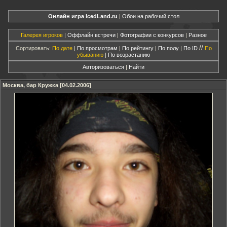
Онлайн игра IcedLand.ru
|
Обои на рабочий стол
Галерея игроков
|
Оффлайн встречи
|
Фотографии с конкурсов
|
Разное
//
Сортировать:
По дате
|
По просмотрам
|
По рейтингу
|
По полу
|
По ID
По
убыванию
|
По возрастанию
Авторизоваться
|
Найти
Москва, бар Кружка [04.02.2006]