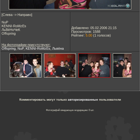
[Слева -> Направо]
NuP
KENNI-RoMzEs
Добавлено: 05.02.2006 21:15
ЛьВёНоЧеК
Просмотров: 1588
Offspring
Рейтинг:
5.00
(
1
голосов)
На фотографии присутствуют:
Offspring
,
NuP
,
KENNI-RoMzEs
,
Львёна
Комментировать могут только
авторизированные
пользователи
Фотографий ожидающих модерацию: 0 шт.