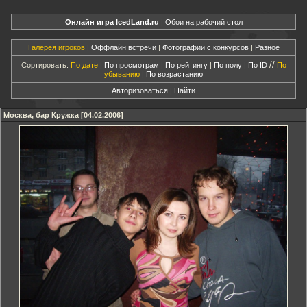
Онлайн игра IcedLand.ru
|
Обои на рабочий стол
Галерея игроков
|
Оффлайн встречи
|
Фотографии с конкурсов
|
Разное
//
Сортировать:
По дате
|
По просмотрам
|
По рейтингу
|
По полу
|
По ID
По
убыванию
|
По возрастанию
Авторизоваться
|
Найти
Москва, бар Кружка [04.02.2006]