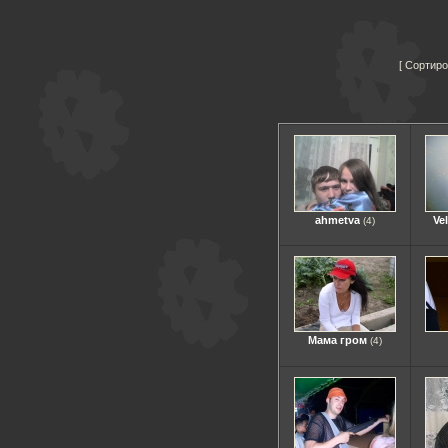
Сортиро
ahmetva
Ve
(4)
Мама гром
(4)