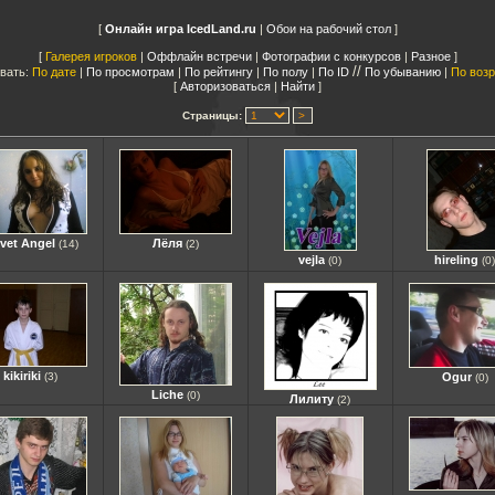
Онлайн игра IcedLand.ru
|
Обои на рабочий стол
Галерея игроков
|
Оффлайн встречи
|
Фотографии с конкурсов
|
Разное
//
вать:
По дате
|
По просмотрам
|
По рейтингу
|
По полу
|
По ID
По убыванию
|
По воз
Авторизоваться
|
Найти
Страницы:
lvet Angel
Лёля
(14)
(2)
vejla
hireling
(0)
(0)
kikiriki
(3)
Ogur
(0)
Liche
(0)
Лилиту
(2)