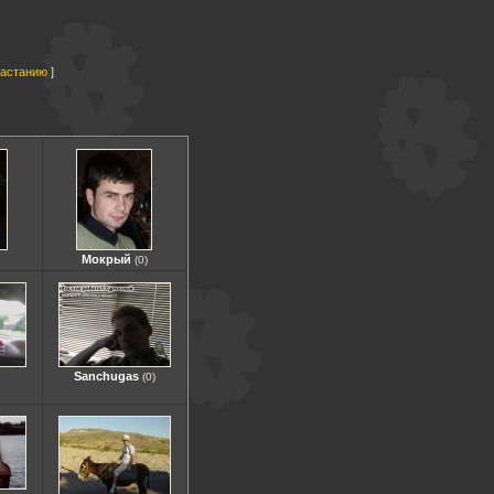
растанию
Мокрый
(0)
Sanchugas
(0)