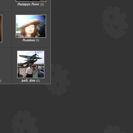
Лазарус Лонг
(3)
Львёна
(0)
pefl_dim
)
(0)