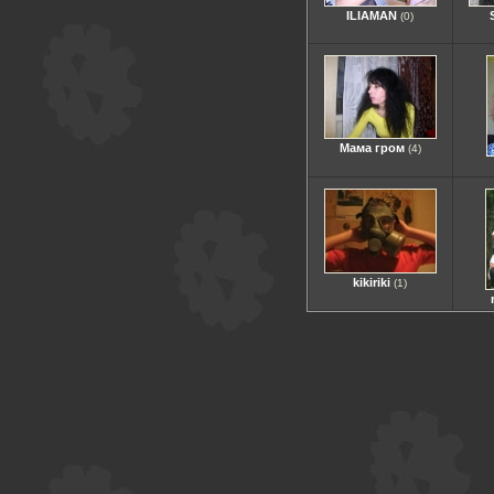
ILIAMAN
(0)
Мама гром
(4)
kikiriki
(1)