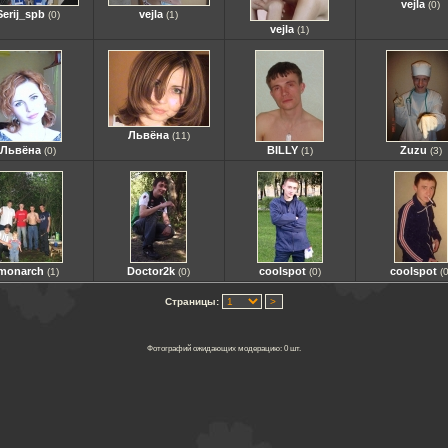
vejla
(0)
Serij_spb
vejla
(0)
(1)
vejla
(1)
Львёна
(11)
Львёна
BILLY
Zuzu
(0)
(1)
(3)
monarch
Doctor2k
coolspot
coolspot
(1)
(0)
(0)
(0
Страницы:
Фотографий ожидающих модерацию: 0 шт.