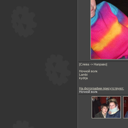
[Слева -> Направо]
Ночной волк
Lambi
kydrja
На фотографии присутствуют:
Ночной волк