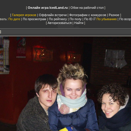
Онлайн игра IcedLand.ru
|
Обои на рабочий стол
Галерея игроков
|
Оффлайн встречи
|
Фотографии с конкурсов
|
Разное
//
вать:
По дате
|
По просмотрам
|
По рейтингу
|
По полу
|
По ID
По убыванию
|
По воз
Авторизоваться
|
Найти
]