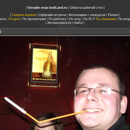
Онлайн игра IcedLand.ru
|
Обои на рабочий стол
Галерея игроков
|
Оффлайн встречи
|
Фотографии с конкурсов
|
Разное
//
вать:
По дате
|
По просмотрам
|
По рейтингу
|
По полу
|
По ID
По убыванию
|
По воз
Авторизоваться
|
Найти
]