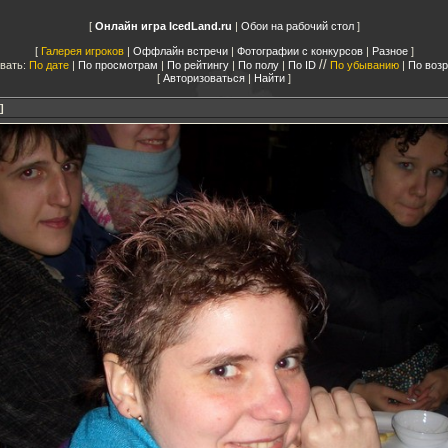
Онлайн игра IcedLand.ru
|
Обои на рабочий стол
Галерея игроков
|
Оффлайн встречи
|
Фотографии с конкурсов
|
Разное
//
вать:
По дате
|
По просмотрам
|
По рейтингу
|
По полу
|
По ID
По убыванию
|
По воз
Авторизоваться
|
Найти
]