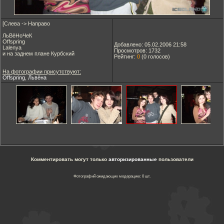
[Слева -> Направо
ЛьВёНоЧеК
Offspring
Добавлено: 05.02.2006 21:58
Lalenya
Просмотров: 1732
и на заднем плане Курбский
Рейтинг:
0
(
0
голосов)
На фотографии присутствуют:
Offspring
,
Львёна
Комментировать могут только
авторизированные
пользователи
Фотографий ожидающих модерацию: 0 шт.