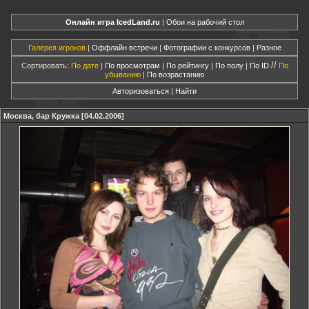
Онлайн игра IcedLand.ru
|
Обои на рабочий стол
Галерея игроков
|
Оффлайн встречи
|
Фотографии с конкурсов
|
Разное
//
Сортировать:
По дате
|
По просмотрам
|
По рейтингу
|
По полу
|
По ID
По
убыванию
|
По возрастанию
Авторизоваться
|
Найти
Москва, бар Кружка [04.02.2006]