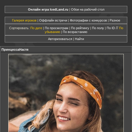
Онлайн игра IcedLand.ru
|
Обои на рабочий стол
Галерея игроков
|
Оффлайн встречи
|
Фотографии с конкурсов
|
Разное
//
Сортировать:
По дате
|
По просмотрам
|
По рейтингу
|
По полу
|
По ID
По
убыванию
|
По возрастанию
Авторизоваться
|
Найти
ПринцессаНастя