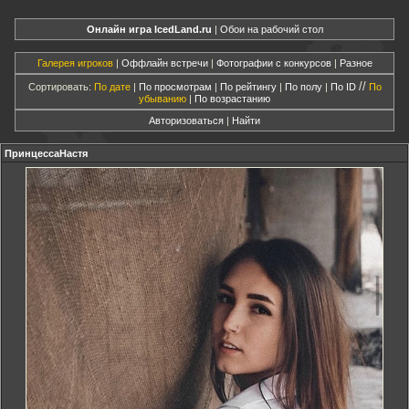
Онлайн игра IcedLand.ru
|
Обои на рабочий стол
Галерея игроков
|
Оффлайн встречи
|
Фотографии с конкурсов
|
Разное
//
Сортировать:
По дате
|
По просмотрам
|
По рейтингу
|
По полу
|
По ID
По
убыванию
|
По возрастанию
Авторизоваться
|
Найти
ПринцессаНастя