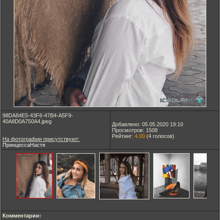
98DA84E5-43F6-47B4-A5F9-
40A8D0A750A4.jpeg
Добавлено: 05.05.2020 19:10
Просмотров: 1508
Рейтинг:
4.00
(
4
голосов)
На фотографии присутствуют:
ПринцессаНастя
Комментарии: