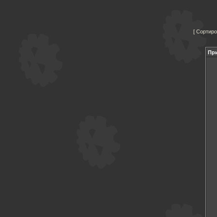
Сортиро
При