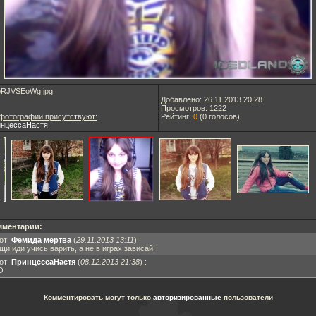
RJVSEoWg.jpg
Добавлено: 26.11.2013 20:28
Просмотров: 1222
фотографии присутствуют:
Рейтинг:
0
(
0
голосов)
нцессаНастя
мментарии:
 от
Фемида мертва
(
29.11.2013 13:11
)
:
щи иди учись варить, а не в играх зависай!
 от
ПринцессаНастя
(
08.12.2013 21:38
)
:
О
Комментировать могут только
авторизированные
пользователи