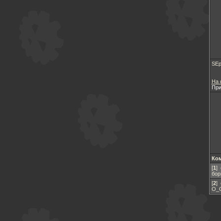
SEp
На 
При
Ко
[
1
]
бор
[
2
]
О_