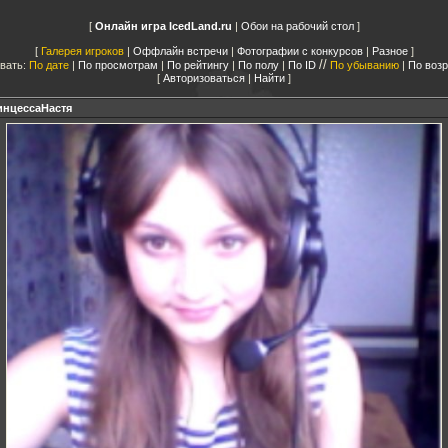
Онлайн игра IcedLand.ru
|
Обои на рабочий стол
Галерея игроков
|
Оффлайн встречи
|
Фотографии с конкурсов
|
Разное
//
вать:
По дате
|
По просмотрам
|
По рейтингу
|
По полу
|
По ID
По убыванию
|
По воз
Авторизоваться
|
Найти
нцессаНастя