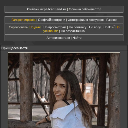
Онлайн игра IcedLand.ru
|
Обои на рабочий стол
Галерея игроков
|
Оффлайн встречи
|
Фотографии с конкурсов
|
Разное
//
Сортировать:
По дате
|
По просмотрам
|
По рейтингу
|
По полу
|
По ID
По
убыванию
|
По возрастанию
Авторизоваться
|
Найти
ПринцессаНастя