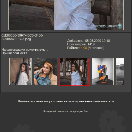
61E986E0-39F7-40C5-B450-
B298A87EFB23.jpeg
Добавлено: 05.05.2020 19:10
Просмотров: 1419
Рейтинг:
4.00
(
4
голосов)
На фотографии присутствуют:
ПринцессаНастя
Комментировать могут только
авторизированные
пользователи
Фотографий ожидающих модерацию: 0 шт.