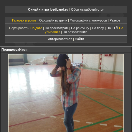
Онлайн игра IcedLand.ru
|
Обои на рабочий стол
Галерея игроков
|
Оффлайн встречи
|
Фотографии с конкурсов
|
Разное
//
Сортировать:
По дате
|
По просмотрам
|
По рейтингу
|
По полу
|
По ID
По
убыванию
|
По возрастанию
Авторизоваться
|
Найти
ПринцессаНастя