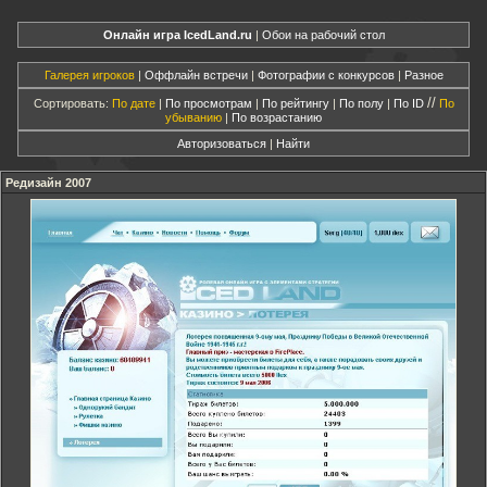
Онлайн игра IcedLand.ru
|
Обои на рабочий стол
Галерея игроков
|
Оффлайн встречи
|
Фотографии с конкурсов
|
Разное
//
Сортировать:
По дате
|
По просмотрам
|
По рейтингу
|
По полу
|
По ID
По
убыванию
|
По возрастанию
Авторизоваться
|
Найти
Редизайн 2007