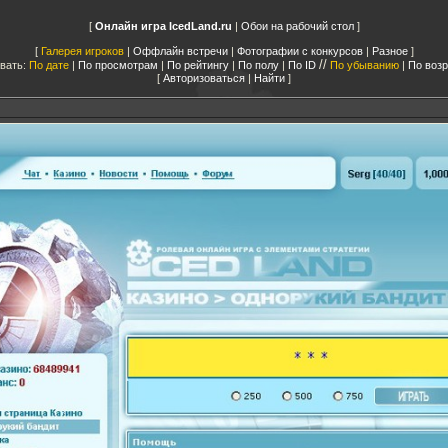
Онлайн игра IcedLand.ru
|
Обои на рабочий стол
Галерея игроков
|
Оффлайн встречи
|
Фотографии с конкурсов
|
Разное
//
вать:
По дате
|
По просмотрам
|
По рейтингу
|
По полу
|
По ID
По убыванию
|
По воз
Авторизоваться
|
Найти