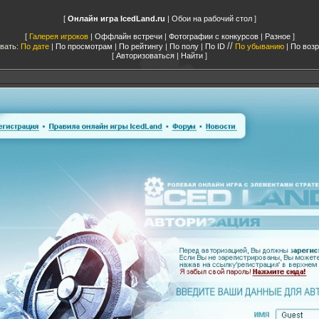
Онлайн игра IcedLand.ru
|
Обои на рабочий стол
Галерея игроков
|
Оффлайн встречи
|
Фотографии с конкурсов
|
Разное
//
вать:
По дате
|
По просмотрам
|
По рейтингу
|
По полу
|
По ID
По убыванию
|
По воз
Авторизоваться
|
Найти