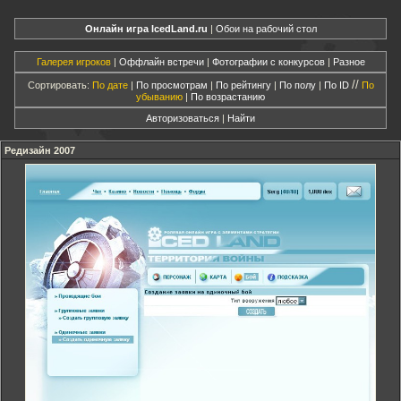
Онлайн игра IcedLand.ru
|
Обои на рабочий стол
Галерея игроков
|
Оффлайн встречи
|
Фотографии с конкурсов
|
Разное
//
Сортировать:
По дате
|
По просмотрам
|
По рейтингу
|
По полу
|
По ID
По
убыванию
|
По возрастанию
Авторизоваться
|
Найти
Редизайн 2007