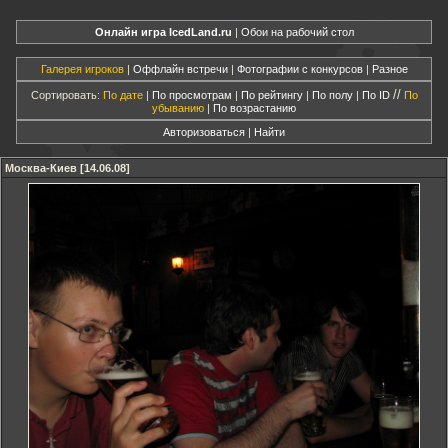
Онлайн игра IcedLand.ru
|
Обои на рабочий стол
Галерея игроков
|
Оффлайн встречи
|
Фотографии с конкурсов
|
Разное
//
Сортировать:
По дате
|
По просмотрам
|
По рейтингу
|
По полу
|
По ID
По
убыванию
|
По возрастанию
Авторизоваться
|
Найти
Москва-Киев [14.06.08]