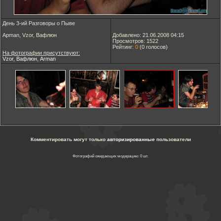
День 3-ий Разговоры о Пыве
Apman, Vzor, Вафлюн
Добавлено: 21.06.2008 04:15
Просмотров: 1522
Рейтинг:
0
(
0
голосов)
На фотографии присутствуют:
Vzor
,
Вафлюн
,
Arman
Комментировать могут только
авторизированные
пользователи
Фотографий ожидающих модерацию: 0 шт.