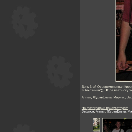
День 3-ий Осовремененная Киевс
КОлхозница")))ПОра ваять скуль
Arman, ЖуравЕлька, Мариус, В
На фотографии присутствуют:
Вафлюн
,
Arman
,
ЖуравЕлька
,
Ма