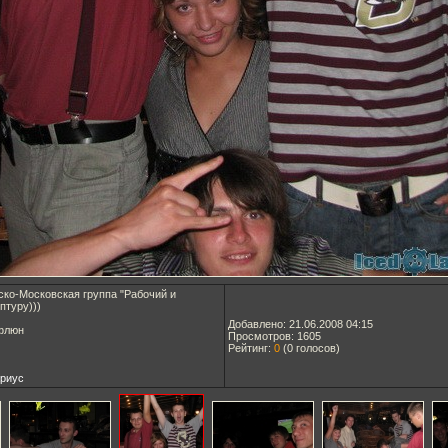
ко-Московская группа "Рабочий и
птуру)))
Добавлено: 21.06.2008 04:15
афлюн
Просмотров: 1605
Рейтинг:
0
(
0
голосов)
риус