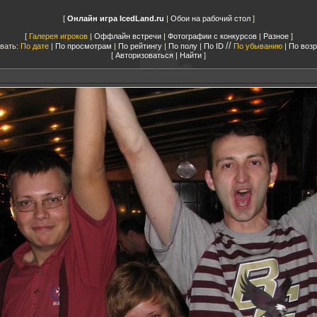
Онлайн игра IcedLand.ru
|
Обои на рабочий стол
Галерея игроков
|
Оффлайн встречи
|
Фотографии с конкурсов
|
Разное
//
вать:
По дате
|
По просмотрам
|
По рейтингу
|
По полу
|
По ID
По убыванию
|
По воз
Авторизоваться
|
Найти