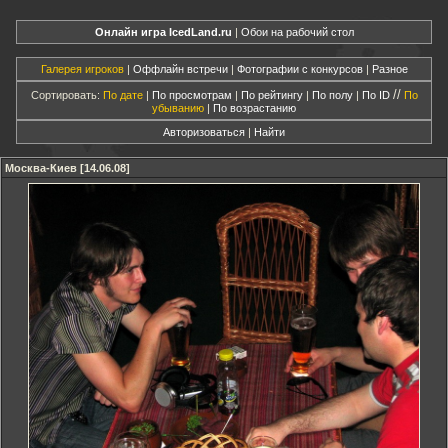
Онлайн игра IcedLand.ru
|
Обои на рабочий стол
Галерея игроков
|
Оффлайн встречи
|
Фотографии с конкурсов
|
Разное
//
Сортировать:
По дате
|
По просмотрам
|
По рейтингу
|
По полу
|
По ID
По
убыванию
|
По возрастанию
Авторизоваться
|
Найти
Москва-Киев [14.06.08]