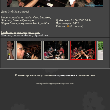
День 3-ий За встречу!
Носег coeval"а, Arman"а, Vzor, Вафлюн,
Shaman, Алексей(не играет),
Добавлено: 21.06.2008 04:14
ЖуравЕлька, макушечка black_wolk"а
Просмотров: 1482
Рейтинг:
0
(
0
голосов)
На фотографии присутствуют:
Shaman
,
Вафлюн
,
Arman
,
ЖуравЕлька
Комментировать могут только
авторизированные
пользователи
Фотографий ожидающих модерацию: 0 шт.