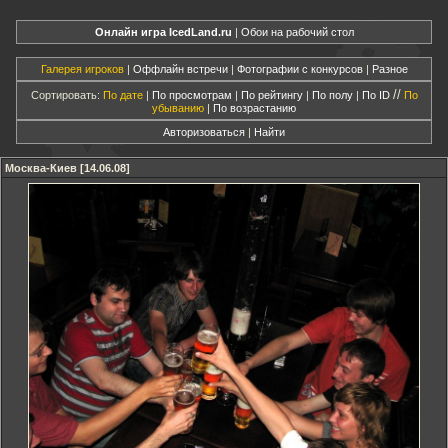
Онлайн игра IcedLand.ru
|
Обои на рабочий стол
Галерея игроков
|
Оффлайн встречи
|
Фотографии с конкурсов
|
Разное
//
Сортировать:
По дате
|
По просмотрам
|
По рейтингу
|
По полу
|
По ID
По
убыванию
|
По возрастанию
Авторизоваться
|
Найти
Москва-Киев [14.06.08]