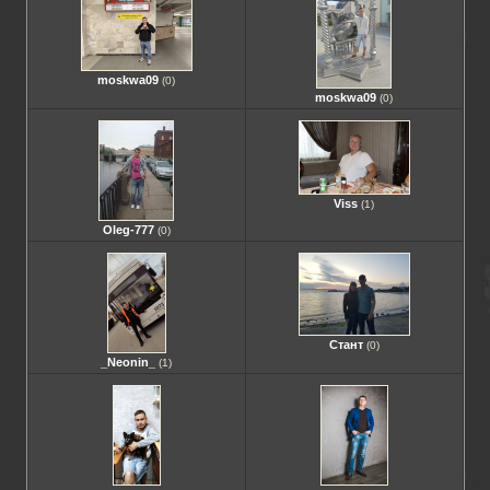
moskwa09
(0)
moskwa09
(0)
Viss
(1)
Oleg-777
(0)
Стант
(0)
_Neonin_
(1)