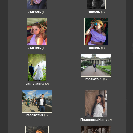
Ликоль
Ликоль
(1)
(2)
Ликоль
Ликоль
(1)
(1)
moskwa09
(0)
vne_zakona
(2)
moskwa09
(0)
ПринцессаНастя
(2)