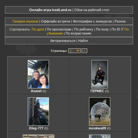
Онлайн игра IcedLand.ru
|
Обои на рабочий стол
Галерея игроков
|
Оффлайн встречи
|
Фотографии с конкурсов
|
Разное
//
Сортировать:
По дате
|
По просмотрам
|
По рейтингу
|
По полу
|
По ID
По
убыванию
|
По возрастанию
Авторизоваться
|
Найти
Страницы:
Asasel
ГЕРМЕС
(0)
(3)
Oleg-777
moskwa09
(0)
(0)