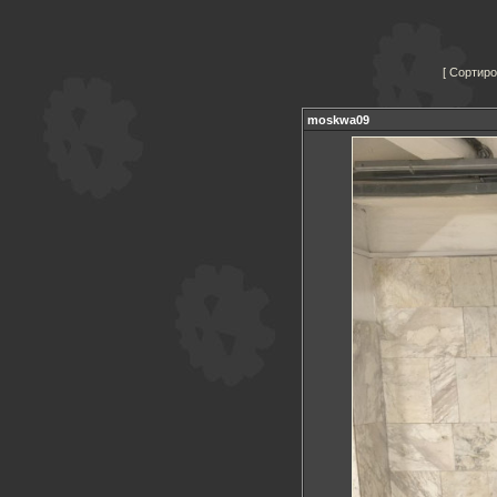
Сортиро
moskwa09