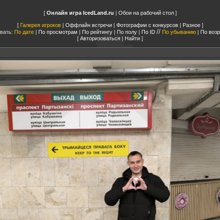
Онлайн игра IcedLand.ru
|
Обои на рабочий стол
Галерея игроков
|
Оффлайн встречи
|
Фотографии с конкурсов
|
Разное
//
вать:
По дате
|
По просмотрам
|
По рейтингу
|
По полу
|
По ID
По убыванию
|
По воз
Авторизоваться
|
Найти