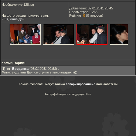
Изображение-128.jpg
Добавлено: 02.01.2011 23:45
Просмотров: 1266
На фотографии присутствуют:
Рейтинг:
0
(
0
голосов)
FItIs
,
Лана Дан
Комментарии:
[
1
] от
Врединка
(
03.01.2011 00:53
)
:
Фитис энд Лана Дан, смотрите в кинотеатрах!))))
Комментировать могут только
авторизированные
пользователи
Фотографий ожидающих модерацию: 0 шт.