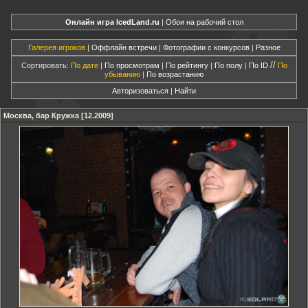
Онлайн игра IcedLand.ru
|
Обои на рабочий стол
Галерея игроков
|
Оффлайн встречи
|
Фотографии с конкурсов
|
Разное
//
Сортировать:
По дате
|
По просмотрам
|
По рейтингу
|
По полу
|
По ID
По
убыванию
|
По возрастанию
Авторизоваться
|
Найти
Москва, бар Кружка [12.2009]