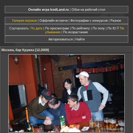
Онлайн игра IcedLand.ru
|
Обои на рабочий стол
Галерея игроков
|
Оффлайн встречи
|
Фотографии с конкурсов
|
Разное
//
Сортировать:
По дате
|
По просмотрам
|
По рейтингу
|
По полу
|
По ID
По
убыванию
|
По возрастанию
Авторизоваться
|
Найти
Москва, бар Кружка [12.2009]