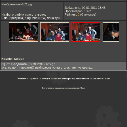
Изображение-102.jpg
Добавлено: 02.01.2011 23:45
Просмотров: 1322
На фотографии присутствуют:
Рейтинг:
0
(
0
голосов)
FItIs
,
Врединка
,
Klug
,
zdp NEW
,
Лана Дан
Комментарии:
[
1
] от
Врединка
(
03.01.2011 00:50
)
:
кхе, ну почти порно)))) выбираюсь из-за стола... не пускають....
Комментировать могут только
авторизированные
пользователи
Фотографий ожидающих модерацию: 0 шт.