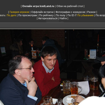
Онлайн игра IcedLand.ru
|
Обои на рабочий стол
Галерея игроков
|
Оффлайн встречи
|
Фотографии с конкурсов
|
Разное
//
вать:
По дате
|
По просмотрам
|
По рейтингу
|
По полу
|
По ID
По убыванию
|
По воз
Авторизоваться
|
Найти