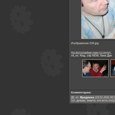
Изображение-034.jpg
На фотографии присутствуют:
vit_ev
,
Klug
,
zdp NEW
,
Лана Дан
Комментарии:
[
1
] от
Врединка
(
03.01.2011 00:
тут, думаю, знаете, кто есть кто))