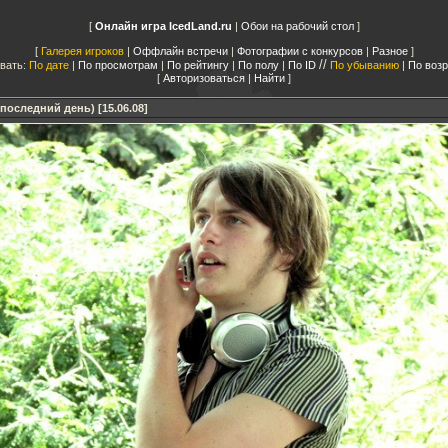
Онлайн игра IcedLand.ru
|
Обои на рабочий стол
Галерея игроков
|
Оффлайн встречи
|
Фотографии с конкурсов
|
Разное
//
вать:
По дате
|
По просмотрам
|
По рейтингу
|
По полу
|
По ID
По убыванию
|
По воз
Авторизоваться
|
Найти
последний день) [15.06.08]