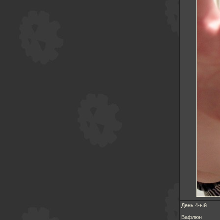
День 4-ый
Вафлюн