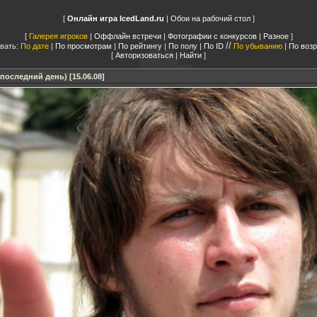
Онлайн игра IcedLand.ru
|
Обои на рабочий стол
Галерея игроков
|
Оффлайн встречи
|
Фотографии с конкурсов
|
Разное
//
вать:
По дате
|
По просмотрам
|
По рейтингу
|
По полу
|
По ID
По убыванию
|
По воз
Авторизоваться
|
Найти
последний день) [15.06.08]