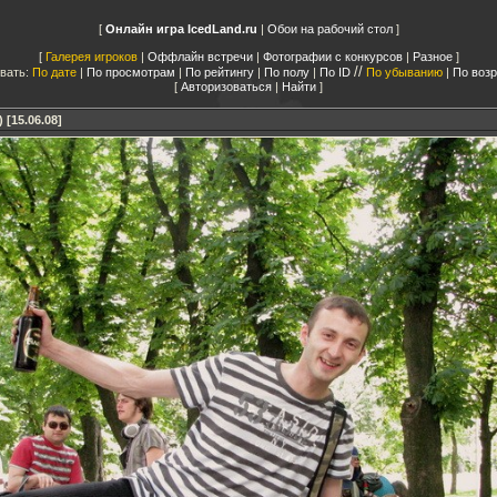
Онлайн игра IcedLand.ru
|
Обои на рабочий стол
Галерея игроков
|
Оффлайн встречи
|
Фотографии с конкурсов
|
Разное
//
вать:
По дате
|
По просмотрам
|
По рейтингу
|
По полу
|
По ID
По убыванию
|
По воз
Авторизоваться
|
Найти
[15.06.08]