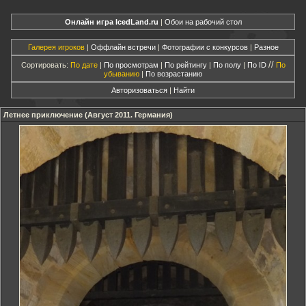
Онлайн игра IcedLand.ru
|
Обои на рабочий стол
Галерея игроков
|
Оффлайн встречи
|
Фотографии с конкурсов
|
Разное
//
Сортировать:
По дате
|
По просмотрам
|
По рейтингу
|
По полу
|
По ID
По
убыванию
|
По возрастанию
Авторизоваться
|
Найти
Летнее приключение (Август 2011. Германия)