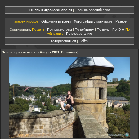
Онлайн игра IcedLand.ru
|
Обои на рабочий стол
Галерея игроков
|
Оффлайн встречи
|
Фотографии с конкурсов
|
Разное
//
Сортировать:
По дате
|
По просмотрам
|
По рейтингу
|
По полу
|
По ID
По
убыванию
|
По возрастанию
Авторизоваться
|
Найти
Летнее приключение (Август 2011. Германия)