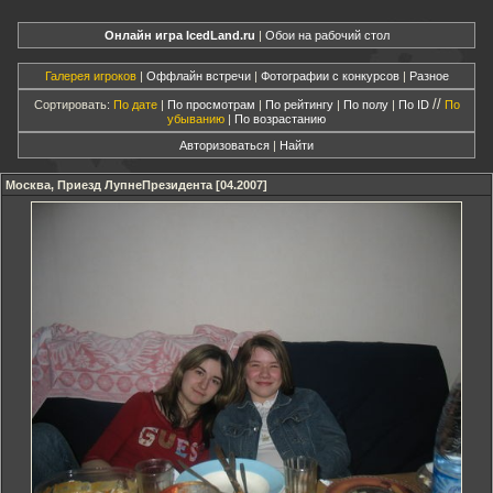
Онлайн игра IcedLand.ru
|
Обои на рабочий стол
Галерея игроков
|
Оффлайн встречи
|
Фотографии с конкурсов
|
Разное
//
Сортировать:
По дате
|
По просмотрам
|
По рейтингу
|
По полу
|
По ID
По
убыванию
|
По возрастанию
Авторизоваться
|
Найти
Москва, Приезд ЛупнеПрезидента [04.2007]