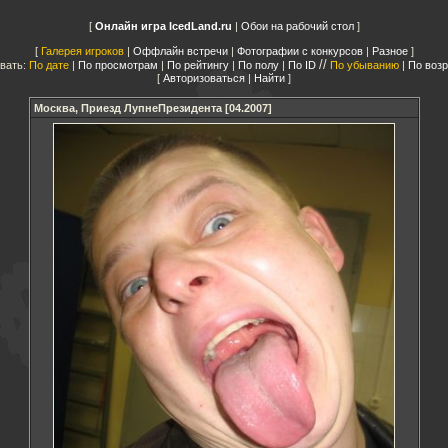
Онлайн игра IcedLand.ru
|
Обои на рабочий стол
Галерея игроков
|
Оффлайн встречи
|
Фотографии с конкурсов
|
Разное
//
вать:
По дате
|
По просмотрам
|
По рейтингу
|
По полу
|
По ID
По убыванию
|
По воз
Авторизоваться
|
Найти
Москва, Приезд ЛупнеПрезидента [04.2007]