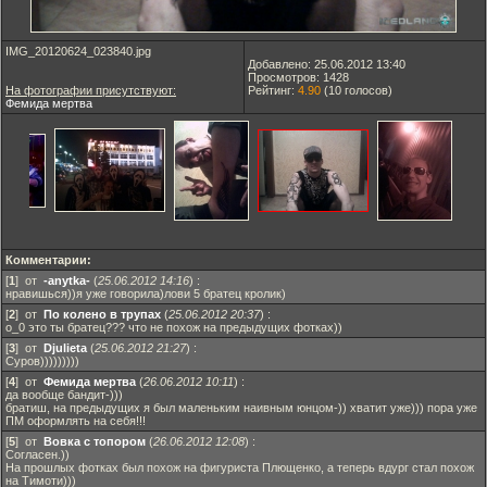
IMG_20120624_023840.jpg
Добавлено: 25.06.2012 13:40
Просмотров: 1428
На фотографии присутствуют:
Рейтинг:
4.90
(
10
голосов)
Фемида мертва
Комментарии:
[
1
] от
-anytka-
(
25.06.2012 14:16
)
:
нравишься))я уже говорила)лови 5 братец кролик)
[
2
] от
По колено в трупах
(
25.06.2012 20:37
)
:
о_0 это ты братец??? что не похож на предыдущих фотках))
[
3
] от
Djulieta
(
25.06.2012 21:27
)
:
Суров)))))))))
[
4
] от
Фемида мертва
(
26.06.2012 10:11
)
:
да вообще бандит-)))
братиш, на предыдущих я был маленьким наивным юнцом-)) хватит уже))) пора уже
ПМ оформлять на себя!!!
[
5
] от
Вовка с топором
(
26.06.2012 12:08
)
:
Согласен.))
На прошлых фотках был похож на фигуриста Плющенко, а теперь вдург стал похож
на Тимоти)))