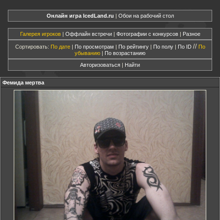
Онлайн игра IcedLand.ru
|
Обои на рабочий стол
Галерея игроков
|
Оффлайн встречи
|
Фотографии с конкурсов
|
Разное
//
Сортировать:
По дате
|
По просмотрам
|
По рейтингу
|
По полу
|
По ID
По
убыванию
|
По возрастанию
Авторизоваться
|
Найти
Фемида мертва