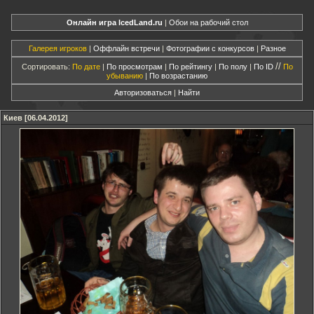
Онлайн игра IcedLand.ru
|
Обои на рабочий стол
Галерея игроков
|
Оффлайн встречи
|
Фотографии с конкурсов
|
Разное
//
Сортировать:
По дате
|
По просмотрам
|
По рейтингу
|
По полу
|
По ID
По
убыванию
|
По возрастанию
Авторизоваться
|
Найти
Киев [06.04.2012]