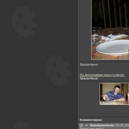
Sinister4ever
На фотографии присутствуют:
Sinister4ever
Комментарии:
[
1
] от
Standartenfurer
(
30.05.20
Ранкс нот дед! ))