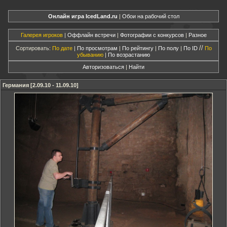
Онлайн игра IcedLand.ru
|
Обои на рабочий стол
Галерея игроков
|
Оффлайн встречи
|
Фотографии с конкурсов
|
Разное
//
Сортировать:
По дате
|
По просмотрам
|
По рейтингу
|
По полу
|
По ID
По
убыванию
|
По возрастанию
Авторизоваться
|
Найти
Германия [2.09.10 - 11.09.10]