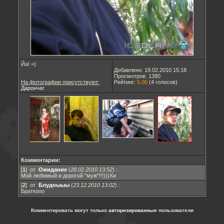
Йа! =)
Добавлено: 19.02.2010 15:18
Просмотров: 1380
На фотографии присутствуют:
Рейтинг:
5.00
(
4
голосов)
Дарончег
Комментарии:
[
1
] от
Ожидание
(
28.02.2010 13:52
)
:
Мой любимый и дорогой "муж"!!!)))Хи
[
2
] от
Блудныыы
(
23.12.2010 13:02
)
:
Браткооо
Комментировать могут только
авторизированные
пользователи