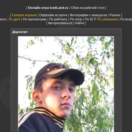
Онлайн игра IcedLand.ru
|
Обои на рабочий стол
Галерея игроков
|
Оффлайн встречи
|
Фотографии с конкурсов
|
Разное
//
вать:
По дате
|
По просмотрам
|
По рейтингу
|
По полу
|
По ID
По убыванию
|
По воз
Авторизоваться
|
Найти
Дарончег