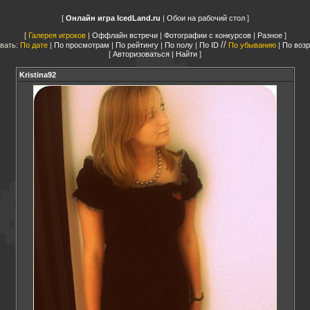
Онлайн игра IcedLand.ru
|
Обои на рабочий стол
Галерея игроков
|
Оффлайн встречи
|
Фотографии с конкурсов
|
Разное
//
вать:
По дате
|
По просмотрам
|
По рейтингу
|
По полу
|
По ID
По убыванию
|
По воз
Авторизоваться
|
Найти
Kristina92