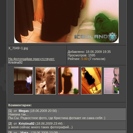
X_7049~1.jpg
Добавлено: 18.06.2009 19:35
Просмотров: 1595
На фотографии присутствуют:
Рейтинг:
5.00
(
7
голосов)
Kristina92
Комментарии:
[
1
] от
Megas
(
18.06.2009 20:56
)
:
Намана так...
Пы.Сы. Редкостное фото, где Кристина фоткает не сама себя :)
[
2
] от
Kristina92
(
18.06.2009 23:44
)
:
у меня сейчас много таких фотографий...)
[
3
] от
_Viata_
(
19.06.2009 10:09
)
: