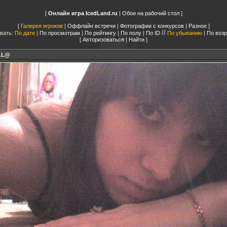
Онлайн игра IcedLand.ru
|
Обои на рабочий стол
Галерея игроков
|
Оффлайн встречи
|
Фотографии с конкурсов
|
Разное
//
вать:
По дате
|
По просмотрам
|
По рейтингу
|
По полу
|
По ID
По убыванию
|
По воз
Авторизоваться
|
Найти
LL@