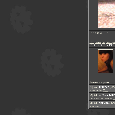
DSC00035.JPG
На фотографии при
CRAZY SHINY DO
Комментарии:
[
1
] от
ТЕЦ777
(
22.
милашКа!!)))))
[
2
] от
CRAZY SHI
спасибо огромное)
[
3
] от
бикурай
(
24
красиво