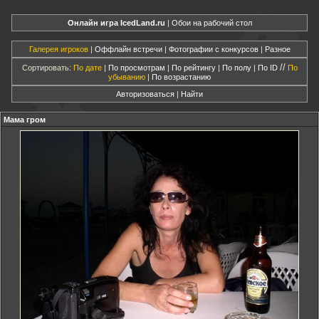
Онлайн игра IcedLand.ru
|
Обои на рабочий стол
Галерея игроков
|
Оффлайн встречи
|
Фотографии с конкурсов
|
Разное
//
Сортировать:
По дате
|
По просмотрам
|
По рейтингу
|
По полу
|
По ID
По
убыванию
|
По возрастанию
Авторизоваться
|
Найти
Мама гром