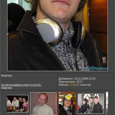
Вафлюн
Добавлено: 10.11.2008 22:24
Просмотров: 1672
На фотографии присутствуют:
Рейтинг:
5.00
(
7
голосов)
Вафлюн