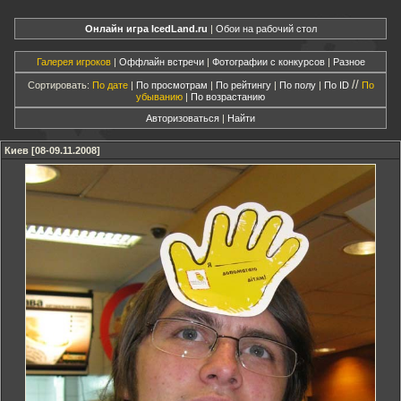
Онлайн игра IcedLand.ru
|
Обои на рабочий стол
Галерея игроков
|
Оффлайн встречи
|
Фотографии с конкурсов
|
Разное
//
Сортировать:
По дате
|
По просмотрам
|
По рейтингу
|
По полу
|
По ID
По
убыванию
|
По возрастанию
Авторизоваться
|
Найти
Киев [08-09.11.2008]