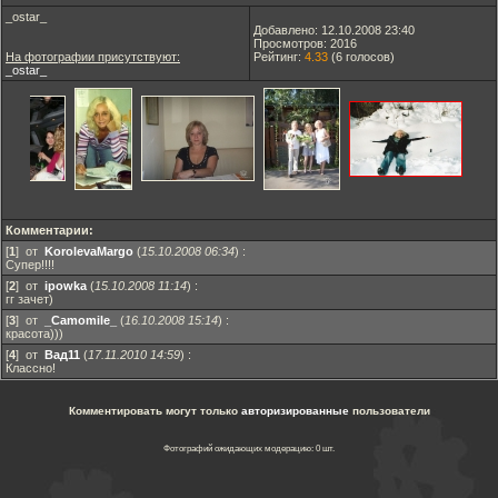
_ostar_
Добавлено: 12.10.2008 23:40
Просмотров: 2016
На фотографии присутствуют:
Рейтинг:
4.33
(
6
голосов)
_ostar_
Комментарии:
[
1
] от
KorolevaMargo
(
15.10.2008 06:34
)
:
Супер!!!!
[
2
] от
ipowka
(
15.10.2008 11:14
)
:
гг зачет)
[
3
] от
_Camomile_
(
16.10.2008 15:14
)
:
красота)))
[
4
] от
Вад11
(
17.11.2010 14:59
)
:
Классно!
Комментировать могут только
авторизированные
пользователи
Фотографий ожидающих модерацию: 0 шт.