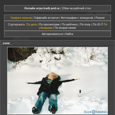
Онлайн игра IcedLand.ru
|
Обои на рабочий стол
Галерея игроков
|
Оффлайн встречи
|
Фотографии с конкурсов
|
Разное
//
Сортировать:
По дате
|
По просмотрам
|
По рейтингу
|
По полу
|
По ID
По
убыванию
|
По возрастанию
Авторизоваться
|
Найти
_ostar_