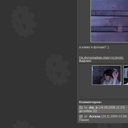
а клево я фоткаю? ;)
На фотографии присутствуют:
Вафлюн
Комментарии:
[
1
] от
dm_b
(
24.08.2008 21:23
)
:
да клёва ))))
[
2
] от
Ассела
(
24.11.2009 13:56
)
Пашко