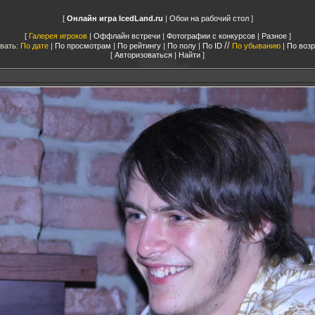
Онлайн игра IcedLand.ru
|
Обои на рабочий стол
Галерея игроков
|
Оффлайн встречи
|
Фотографии с конкурсов
|
Разное
//
вать:
По дате
|
По просмотрам
|
По рейтингу
|
По полу
|
По ID
По убыванию
|
По воз
Авторизоваться
|
Найти