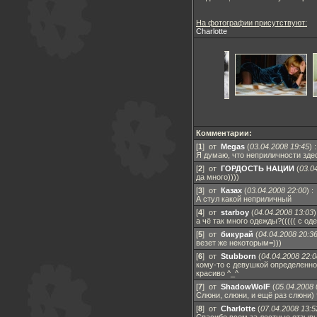
На фотографии присутствуют:
Charlotte
Комментарии:
[
1
] от
Megas
(
03.04.2008 19:45
)
:
Я думаю, что неприличности здес
[
2
] от
ГОРДОСТЬ НАЦИИ
(
03.0
да много))))
[
3
] от
Казах
(
03.04.2008 22:00
)
:
А стул какой неприличный
[
4
] от
starboy
(
04.04.2008 13:03
а чё так много одежды?((((( с од
[
5
] от
бикурай
(
04.04.2008 20:3
везет же некоторым=)))
[
6
] от
Stubborn
(
04.04.2008 22:0
кому-то с девушкой определенно 
красиво ^_^
[
7
] от
ShadowWolF
(
05.04.2008 
Слюни, слюни, и ещё раз слюни) 
[
8
] от
Charlotte
(
07.04.2008 13:5