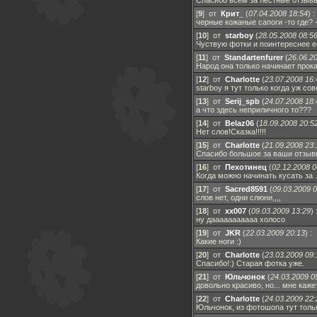
Спасибо всем за лестные отзывы
[
9
] от
Крит_
(
07.04.2008 18:54
)
:
черные кожаные сапоги -то где? +
[
10
] от
starboy
(
28.05.2008 08:5
Чуствую фотки и поинтереснее е
[
11
] от
Standartenfurer
(
26.06.2
Народ она только начинает прока
[
12
] от
Charlotte
(
23.07.2008 16:
starboy я тут только когда уж со
[
13
] от
Serij_spb
(
24.07.2008 18:
а что здесь неприличного то???
[
14
] от
Belaz06
(
18.09.2008 20:5
Нет слов!Сказка!!!!!
[
15
] от
Charlotte
(
21.09.2008 23:
Cпасибо большое за ваши отзыв
[
16
] от
Пехотинец
(
02.12.2008 0
Когда можно начинать кусать за .
[
17
] от
Sacred8591
(
09.03.2009 0
слов нет, одни слюни,,,,
[
18
] от
xx007
(
09.03.2009 13:29
)
ну дааааааааааа холосо
[
19
] от
JKR
(
22.03.2009 20:13
)
:
Какие ноги :)
[
20
] от
Charlotte
(
23.03.2009 09:
Спасибо!:) Старая фотка уже.
[
21
] от
Юльчонок
(
24.03.2009 0
довольно красиво, но... мне ка
[
22
] от
Charlotte
(
24.03.2009 22:
Юльчонок, из фотошопа тут толь