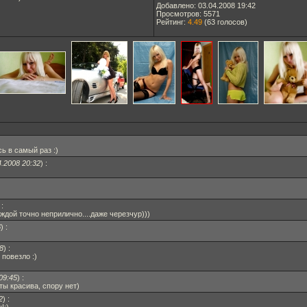
Добавлено: 03.04.2008 19:42
Просмотров: 5571
Рейтинг:
4.49
(
63
голосов)
ь в самый раз :)
4.2008 20:32
)
:
)
:
еждой точно неприлично....даже черезчур)))
6
)
:
8
)
:
повезло :)
09:45
)
:
ты красива, спору нет)
2
)
: