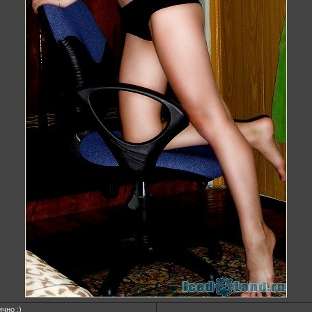
чно :)