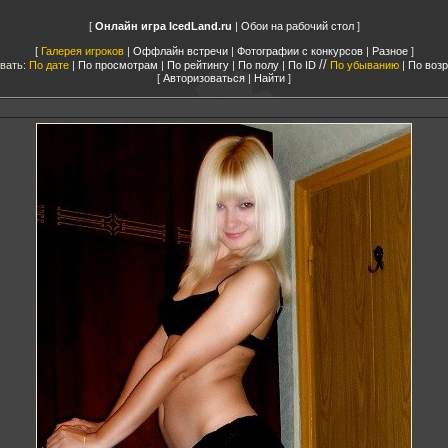
Онлайн игра IcedLand.ru
|
Обои на рабочий стол
Галерея игроков
|
Оффлайн встречи
|
Фотографии с конкурсов
|
Разное
//
вать:
По дате
|
По просмотрам
|
По рейтингу
|
По полу
|
По ID
По убыванию
|
По воз
Авторизоваться
|
Найти