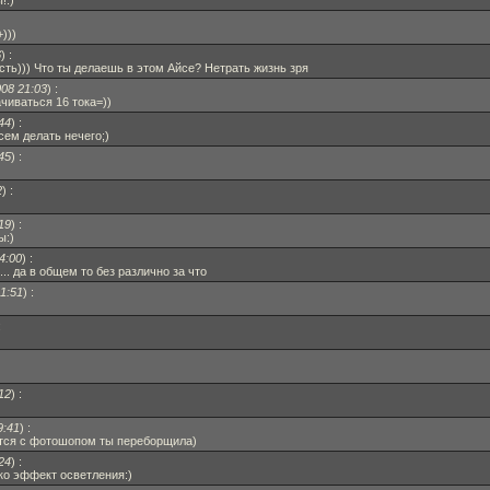
!:)
)))
6
)
:
сть))) Что ты делаешь в этом Айсе? Нетрать жизнь зря
008 21:03
)
:
чиваться 16 тока=))
44
)
:
всем делать нечего;)
45
)
:
2
)
:
19
)
:
ы:)
4:00
)
:
... да в общем то без различно за что
1:51
)
:
:
12
)
:
9:41
)
:
жется с фотошопом ты переборщила)
24
)
:
ко эффект осветления:)