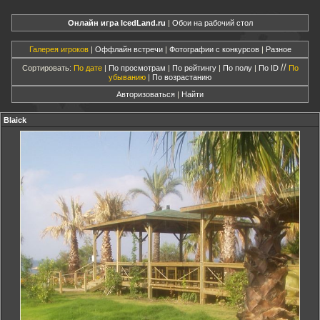
Онлайн игра IcedLand.ru
|
Обои на рабочий стол
Галерея игроков
|
Оффлайн встречи
|
Фотографии с конкурсов
|
Разное
//
Сортировать:
По дате
|
По просмотрам
|
По рейтингу
|
По полу
|
По ID
По
убыванию
|
По возрастанию
Авторизоваться
|
Найти
Blaick