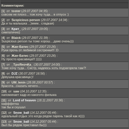
Комментарии:
[
1
] от
toster
(
29.07.2007 04:35
)
:
совсем не плохо... тож хочу туда... в отпуск :)
[
2
] от
Suspicious person
(
29.07.2007 14:34
)
:
Да и ты малышка ...)ммм.. сладкая)
[
3
] от
Крит_
(
29.07.2007 19:05
)
:
симпатично)
[
4
] от
Blaick
(
29.07.2007 21:39
)
:
Suspicious person ты тоже хорош....даже очень)))
[
5
] от
Жан-Батис
(
29.07.2007 23:26
)
:
Руки прочь от любимой сестренки!!! :D
[
6
] от
Жан-Батис
(
29.07.2007 23:26
)
:
Ну просто красавица!!! )))))
[
7
] от
_ТроЯночКа_
(
30.07.2007 14:00
)
:
Тоже хочу туда... Систр, надеюсь хоть подзагорела там?!
[
8
] от
DJZ
(
30.07.2007 16:56
)
:
Девушка красавица:)!
[
9
] от
UM_lenin
(
28.08.2007 00:57
)
:
Красота...сказать нечего...
[
10
] от
saw
(
04.10.2007 12:35
)
:
напоминает кадр из какогото фильма
[
11
] от
Lord of heaven
(
18.11.2007 20:36
)
:
кафффетка
так бы и скушал
[
12
] от
Snow_ball
(
14.12.2007 05:44
)
:
идеальный отдых это когда рядом парень такой как я))))
[
13
] от
Snow_ball
(
14.12.2007 05:44
)
:
был бы рядом приставал бы)))