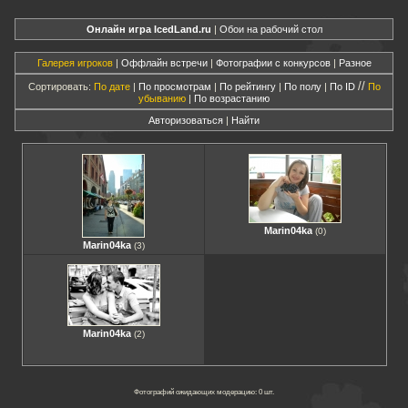
Онлайн игра IcedLand.ru
|
Обои на рабочий стол
Галерея игроков
|
Оффлайн встречи
|
Фотографии с конкурсов
|
Разное
//
Сортировать:
По дате
|
По просмотрам
|
По рейтингу
|
По полу
|
По ID
По
убыванию
|
По возрастанию
Авторизоваться
|
Найти
Marin04ka
(0)
Marin04ka
(3)
Marin04ka
(2)
Фотографий ожидающих модерацию: 0 шт.