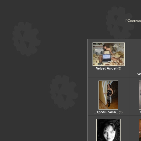
Сортиро
Velvet Angel
(5)
Ve
_ТроЯночКа_
(3)