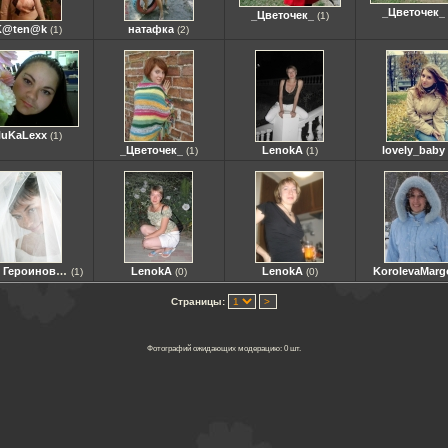
_Цветочек_
_Цветочек_
(1)
K@ten@k
натафка
(1)
(2)
uKaLexx
(1)
_Цветочек_
LenokA
lovely_baby
(1)
(1)
Надя Героиновна
LenokA
LenokA
KorolevaMarg
(1)
(0)
(0)
Страницы:
Фотографий ожидающих модерацию: 0 шт.