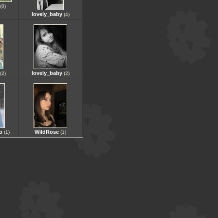
(0)
lovely_baby
(4)
lovely_baby
(2)
(2)
o
WildRose
(1)
(1)