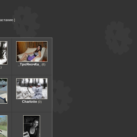
растанию
_ТроЯночКа_
(6)
1)
Charlotte
(0)