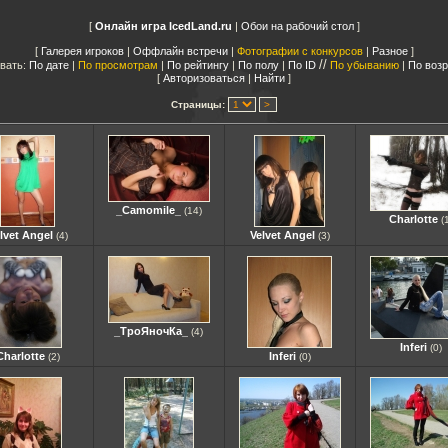
Онлайн игра IcedLand.ru
|
Обои на рабочий стол
Галерея игроков
|
Оффлайн встречи
|
Фотографии с конкурсов
|
Разное
//
вать:
По дате
|
По просмотрам
|
По рейтингу
|
По полу
|
По ID
По убыванию
|
По воз
Авторизоваться
|
Найти
Страницы:
_Camomile_
(14)
Charlotte
(
lvet Angel
Velvet Angel
(4)
(3)
_ТроЯночКа_
(4)
Inferi
(0)
Charlotte
Inferi
(2)
(0)