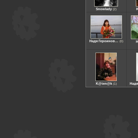
Snowlady
(2)
Надя Героиновна
(0)
H
K@ten@k
(1)