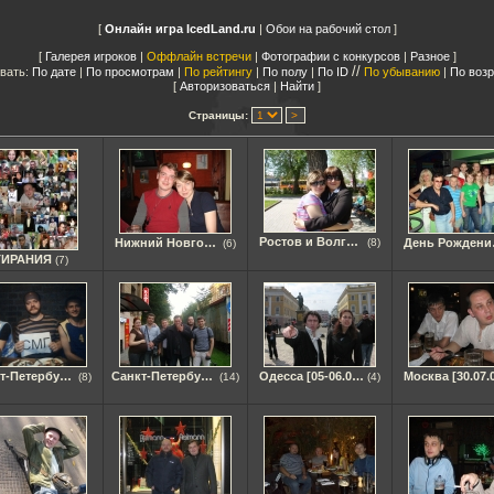
Онлайн игра IcedLand.ru
|
Обои на рабочий стол
Галерея игроков
|
Оффлайн встречи
|
Фотографии с конкурсов
|
Разное
//
вать:
По дате
|
По просмотрам
|
По рейтингу
|
По полу
|
По ID
По убыванию
|
По воз
Авторизоваться
|
Найти
Страницы:
Ростов и Волгоград [08.05.2009]
Нижний Новгород [09.09.09]
(8)
День Р
(6)
ТИРАНИЯ
(7)
Санкт-Петербург [01.08.2008]
Санкт-Петербург [09.08.2008]
Одесса [05-06.04.2008]
(8)
(14)
(4)