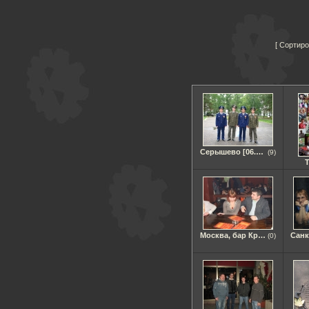
Сортиро
Серышево [06.09.2008]
(9)
Москва, бар Кружка [04.04.2009]
(0)