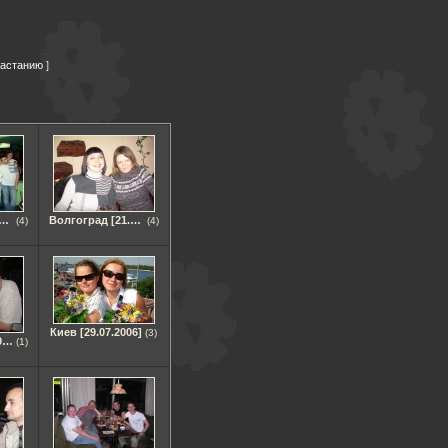
растанию
ождения ALGO7R [09.2007]
Волгоград [21.01.2010]
(4)
(4)
Киев [29.07.2006]
(3)
Москва [30.07.09-07.08.09]
(1)