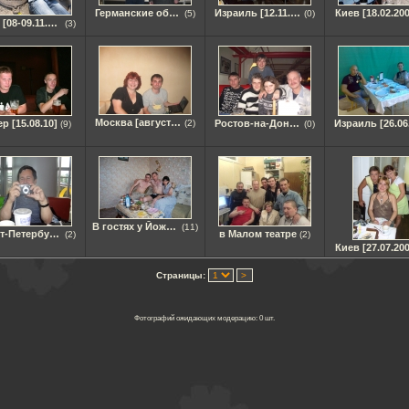
Германские обыкновения[20.12-28.12.2008]
Израиль [12.11.09]
Киев [18.02.20
(5)
(0)
Киев [08-09.11.2008]
(3)
Москва [август 2011]
р [15.08.10]
(2)
Ростов-на-Дону [12.12.2009]
(9)
(0)
В гостях у Йожега [июль 2011]
(11)
Санкт-Петербург [19.07.2011]
в Малом театре
(2)
(2)
Киев [27.07.20
Страницы:
Фотографий ожидающих модерацию: 0 шт.