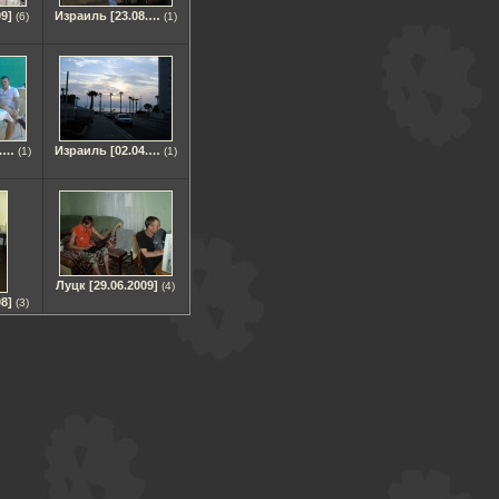
09]
Израиль [23.08.07]
(6)
(1)
Израиль [26.06.08]
Израиль [02.04.09]
(1)
(1)
Луцк [29.06.2009]
(4)
08]
(3)