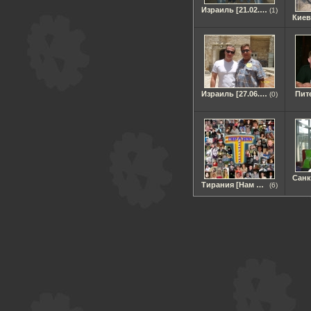
Израиль [21.02.08]
(1)
Израиль [27.06.08]
Пите
(0)
Тирания [Нам 3 года]
(6)